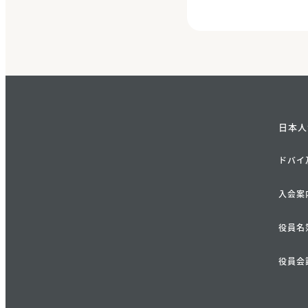
日本人
ドバイ
入会案
役員名
役員会