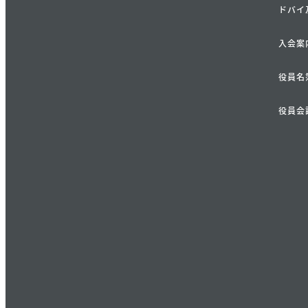
ドバイ
入会案
役員名
役員会