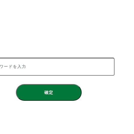
本人会に入会された方限定のコンテンツとなります。
めのパスワードは日本人会の入会手続終了後に日本人会情宣部
(
dubai.kawaraban@gmail.com
) より
メールでご案内させて頂きます。
入会手続きにつきましては
こちら
をご参照下さい。