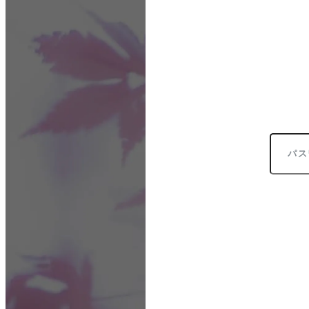
日
ご覧頂くた
※