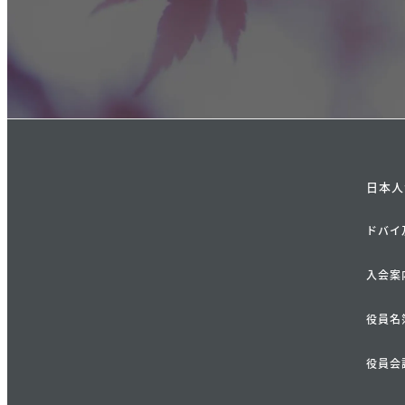
日本人
ドバイ
入会案
役員名
役員会