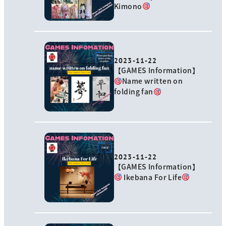
Kimono
2023-11-22
【GAMES Information】
Name written on
folding fan
2023-11-22
【GAMES Information】
Ikebana For Life