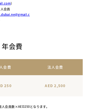
il.com
）
個人会員
a.dubai.ne@gmail.c
）
年会費
人会費
法人会費
D 250
AED 2,500
＋個人会員数×AED250となります。