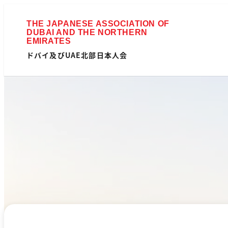
ドバイ及びUAE北部日本人会