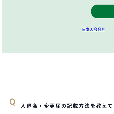
日本人会会則
Q
入退会・変更届の記載方法を教えて