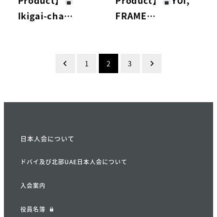
Product】
Product】
YUI,
Ikigai-cha…
FRAME…
投
1
2
3
稿
の
ペ
ー
日本人会について
ジ
ドバイ及び北部UAE日本人会について
送
入会案内
り
役員名簿