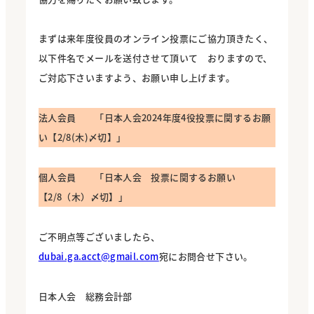
まずは来年度役員のオンライン投票にご協力頂きたく、
以下件名でメールを送付させて頂いて おりますので、
ご対応下さいますよう、お願い申し上げます。
法人会員 「日本人会2024年度4役投票に関するお願
い【2/8(木)〆切】」
個人会員 「日本人会 投票に関するお願い
【2/8（木）〆切】」
ご不明点等ございましたら、
dubai.ga.acct@gmail.com
宛にお問合せ下さい。
日本人会 総務会計部