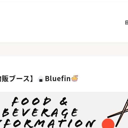
 物販ブース】
Bluefin