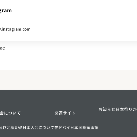
agram
.instagram.com
uae
お知らせ
日本祭り
会について
関連サイト
及び北部UAE日本人会について
在ドバイ日本国総領事館