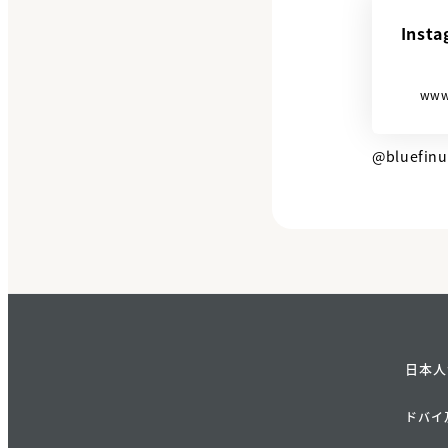
Inst
www
@bluefin
日本人
ドバイ