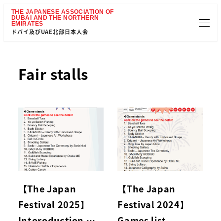
ドバイ及びUAE北部日本人会
Fair stalls
【The Japan
【The Japan
Festival 2025】
Festival 2024】
Intoroduction …
Games list