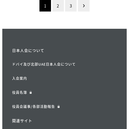
投
1
2
3
稿
の
ペ
ー
日本人会について
ジ
ドバイ及び北部UAE日本人会について
送
入会案内
り
役員名簿
役員会議事/各部活動報告
関連サイト