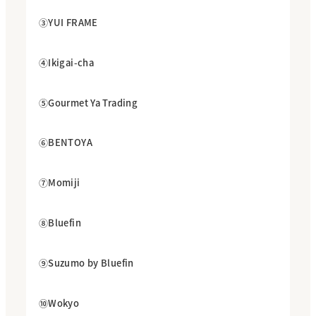
③YUI FRAME
④Ikigai-cha
⑤Gourmet Ya Trading
⑥BENTOYA
⑦Momiji
⑧Bluefin
⑨Suzumo by Bluefin
⑩Wokyo