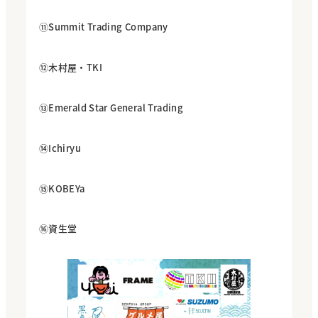
⑪Summit Trading Company
⑫木村屋・TKI
⑬Emerald Star General Trading
⑭Ichiryu
⑮KOBEYa
⑯資生堂