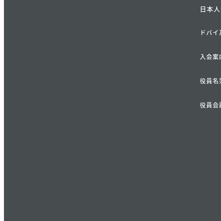
日本人
ドバイ
入会案
役員名
役員会