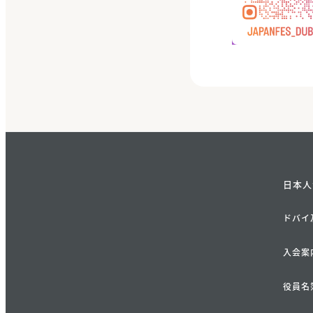
日本人
ドバイ
入会案
役員名