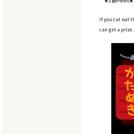
★1祭Point★
If you cut out 
can get a prize.