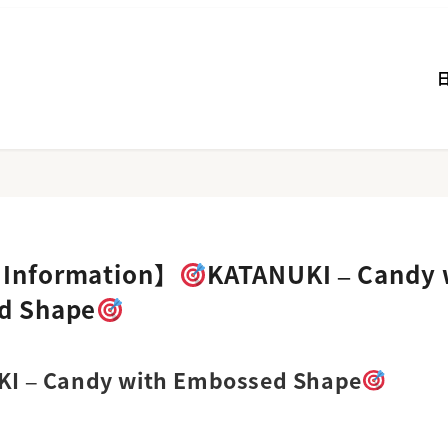
Information】
KATANUKI – Candy 
d Shape
I – Candy with Embossed Shape